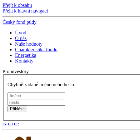
Přejít k obsahu
Přejít k hlavní navigaci
Český fond půdy
Úvod
O nás
Naše hodnoty
Charakteristika fondu
Energetika
Kontakty
Pro investory
Chybně zadané jméno nebo heslo..
cz
en
de