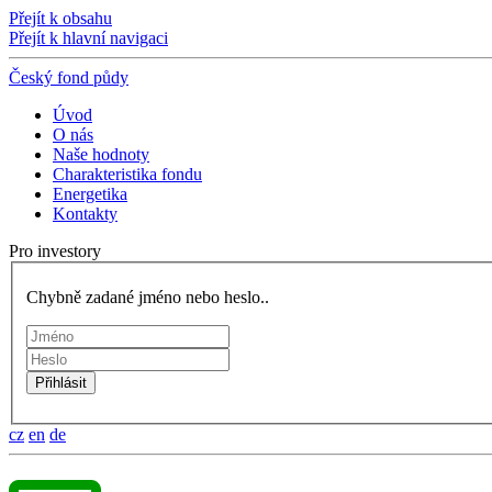
Přejít k obsahu
Přejít k hlavní navigaci
Český fond půdy
Úvod
O nás
Naše hodnoty
Charakteristika fondu
Energetika
Kontakty
Pro investory
Chybně zadané jméno nebo heslo..
cz
en
de